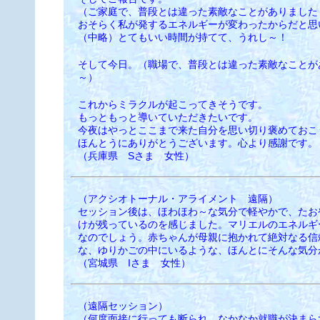
（ご家庭で、普段とは違った素敵なことがありました
おそらく私が発するエネルギーが変わったからだと思
（中略）とてもいい時間が持てて、うれし～！
そして今日。（職場で、普段とは違った素敵なことが
～）
これからミラクルが起こってきそうです。
もっともっと導いていただきたいです。
今夜はやっとここまで来た自分を思い切り褒めておこ
ほんとうにありがとうございます。心より感謝です
（兵庫県 Sさま 女性）
（アクシオトーナル・アライメント 遠隔）
セッション後は、ほわほわ～な気分で軽やかで、たお
けが残っているのを感じました。マリエルのエネルギ
なのでしょう。赤ちゃんが母親に抱かれて絶対なる信
な、ゆりかごの中にいるような、ほんとにそんな気分
（宮城県 Iさま 女性）
（遠隔セッション）
（何度面接に行っても断られ、なかなか就職が決まら