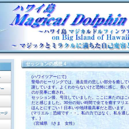
セッションの感想４
(ハワイツアーにて)
へ
聖母のヒーリングでは、過去世の悲しい部分を癒して
謝しています。よくわからないけど恐怖に感じ、長い
アー
のが見事に癒され、
セッション後、号泣していました。ここに来たのはこ
だと感じました。30分の短い時間で全てを癒すマリ
ほんとにすごい！日本いや地球最高峯だと思います。
(マリエル：恐縮です・・。私の力ではなく、私を通
セージ
す。)
（宮城県 Iさま 女性）