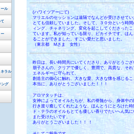
ィール
(ハワイツアーにて)
マリエルのセッションは遠隔でなんどか受けさせてい
いて
とても信頼していました。そして、３０分という時間
ィング、チャネリング、変化を起こしてくださったこ
ています。私が知っている限り、ピカイチです。ほん
リー
ることができました。すごい愛だと思いました。
（東京都 Mさま 女性）
昨日は、長い時間共にいてくださり、ありがとうござ
朋子さんの、クリアで優しく、豊潤で、高貴な、それ
ミネラル
エネルギーに守られて、
創造主の御心に触れ、大きな愛、大きな懐を感じるこ
本当に、ありがとうございました！！！
チング
アロマタッチは、
女神によってオイルたちが、私の脊髄から、身体中の
行き渡り癒してくれたような、ほんとうにとろけた時
ド・テラのオイルもとても優しい香りでたいへん気に
また受けたいです。
ありがとうございました！！ ！
そしてご報告です。