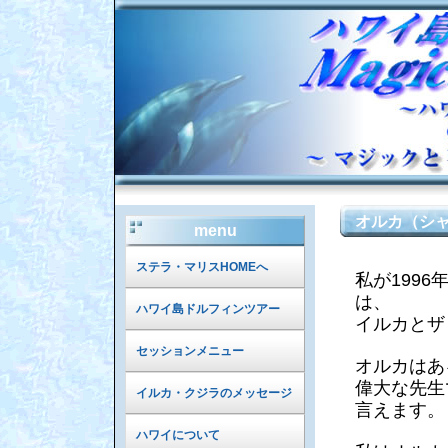
オルカ（シ
menu
ステラ・マリスHOMEへ
私が199
は、
ハワイ島ドルフィンツアー
イルカとザ
セッションメニュー
オルカはあ
偉大な先生
イルカ・クジラのメッセージ
言えます。
ハワイについて