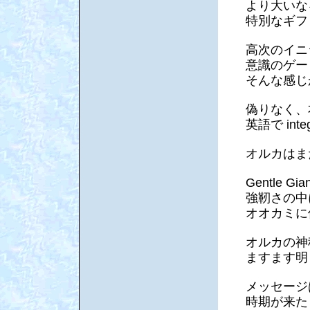
より大いな
特別なギフ
高次のイニ
意識のゲー
そんな感じ
偽りなく、
英語で in
オルカはま
Gentle
強靭さの中
オオカミに
オルカの神
ますます明
メッセージ
時期が来た