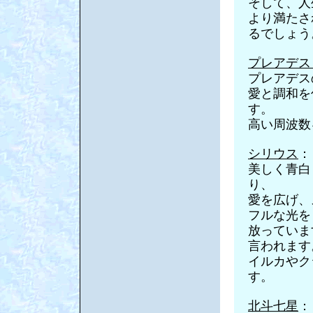
そして、人
より満たさ
るでしょう
プレアデス
プレアデス
愛と調和を
す。
高い周波数
シリウス
：
美しく青白
り、
愛を広げ、
フルな光を
放っていま
言われます
イルカやク
す。
北斗七星
：