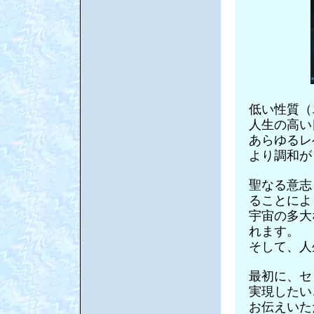
低い性質（
人生の高い
あらゆるレ
より調和が
聖なる意志
ることによ
宇宙の多大
れます。
そして、人
最初に、セ
実現したい
お伝えいた