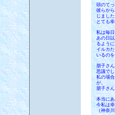
頭のてっ
彼らから
じました
とても幸
私は毎日
あの日以
るように
イルカた
いるのを
朋子さん
思議でし
私の場合
が、
朋子さん
本当にあ
今私は幸
（神奈川