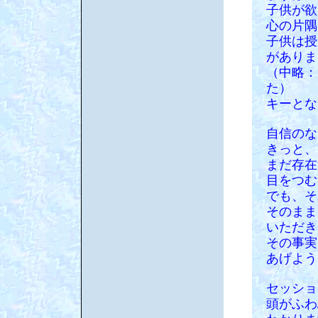
子供が欲
心の片隅
子供は授
がありま
（中略：
た）
キーとな
自信のな
きっと、
まだ存在
目をつむ
でも、そ
そのまま
いただき
その事実
あげよう
セッショ
頭がふわ