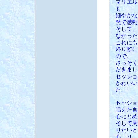
マリエル
も
細やかな
然で感動
そして、
なかった
これにも
帰り際に
ので、
さっそく
だきまし
セッショ
かわいい
た。
セッショ
唱えた言
心にとめ
そして周
りたいと
心より、