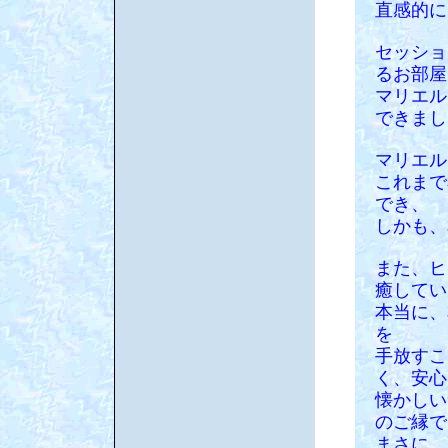
直感的に
セッショ
るお部屋
マリエル
できまし
マリエル
これまで
でき、
しかも、
また、ヒ
癒してい
本当に、
を
手放すこ
く、安心
懐かしい
のご縁で
まさに、