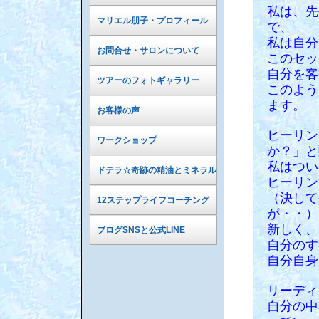
私は、先
マリエル朋子・プロフィール
で、
私は自分
お問合せ・サロンについて
このセッ
自分を客
ツアーのフォトギャラリー
このよう
ます。
お客様の声
ヒーリン
ワークショップ
か？」と
私はつい
ドテラ☆奇跡の精油とミネラル
ヒーリン
（決して
12ステップライフコーチング
が・・）
新しく、
ブログSNSと公式LINE
自分のす
自分自身
リーディ
自分の中