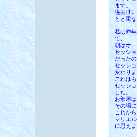
ます。
過去世に
とと重な
私は昨年
て、
朝はオー
セッショ
だったの
セッショ
変わりま
これはも
セッショ
した。
お部屋は
その場に
これから
マリエル
に思えま