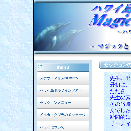
セッション
menu
先生に出
ステラ・マリスHOMEへ
最初に、
ただき、
ハワイ島ドルフィンツアー
先生の素
セッションメニュー
その当時
んでした
イルカ・クジラのメッセージ
瞬間的に
リーディ
ハワイについて