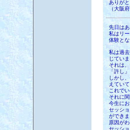
ありがと
（大阪府
先日はあ
私はリー
体験とな
私は過去
じていま
それは、
「許し」
しかし、
えていて
これでい
それに関
今生にお
セッショ
ができま
原因がわ
セッショ