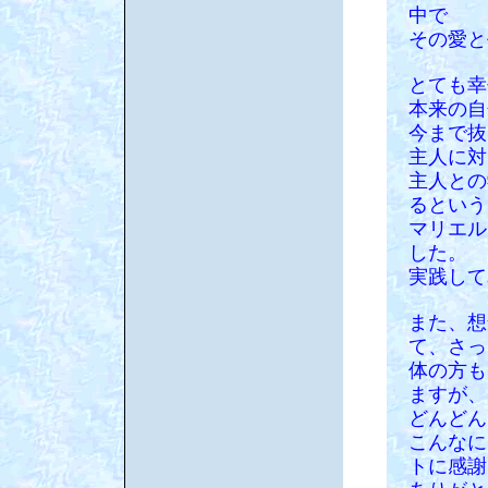
中で
その愛と
とても幸
本来の自
今まで抜
主人に対
主人との
るという
マリエル
した。
実践して
また、想
て、さっ
体の方も
ますが、
どんどん
こんなに
トに感謝