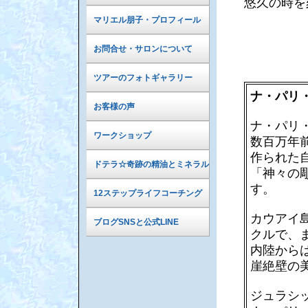
悠久の時を
マリエル朋子・プロフィール
お問合せ・サロンについて
ツアーのフォトギャラリー
ナ・パリ
お客様の声
ナ・パリ
ワークショップ
数百万年
作られた
ドテラ☆奇跡の精油とミネラル
「神々の
す。
12ステップライフコーチング
カウアイ
ブログSNSと公式LINE
クルで、
内陸から
崖絶壁の
ジュラシ