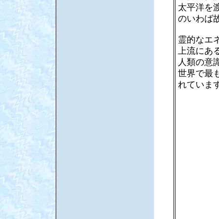
太平洋を
のいわば
霊的なエ
上流にあ
人類の意
世界で最
れていま