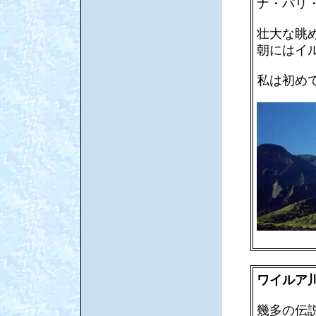
ナ・パリ
壮大な眺
朝にはイ
私は初め
ワイルア
幾多の伝